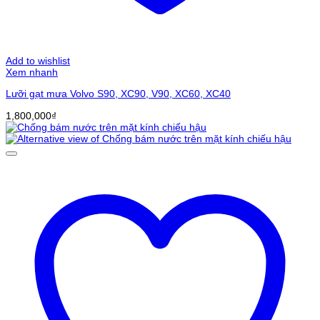
Add to wishlist
Xem nhanh
Lưỡi gạt mưa Volvo S90, XC90, V90, XC60, XC40
1,800,000
₫