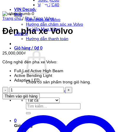
Volvo XC60
Volvo XC40
VIN Decode
Blog
Trang chủ
/
Phụ Tùng Volvo
Kiến thức xe Volvo
Hướng dẫn chăm sóc xe Volvo
Đèn pha xe Volvo
Tư Vấn Mua Hàng
Liên Hệ
Hướng dẫn thanh toán
Giỏ hàng /
0
₫
0
25,000,000
₫
Công nghệ đèn pha xe Volvo:
Full-Led Active High Beam
Active Bending Light
Adaptive LED
Chưa có sản phẩm trong giỏ hàng.
Đèn
Quay trở lại cửa hàng
pha
Thêm vào giỏ hàng
xe
Volvo
Tìm
số
kiếm:
lượng
0
Giỏ hàng