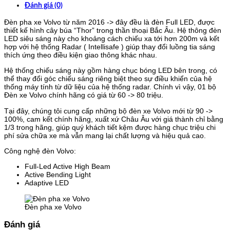
Đánh giá (0)
Đèn pha xe Volvo từ năm 2016 -> đây đều là đèn Full LED, được
thiết kế hình cây búa “Thor” trong thần thoại Bắc Âu. Hệ thông đèn
LED siêu sáng này cho khoảng cách chiếu xa tới hơn 200m và kết
hợp với hệ thống Radar ( Intellisafe ) giúp thay đổi luồng tia sáng
thích ứng theo điều kiện giao thông khác nhau.
Hệ thống chiếu sáng này gồm hàng chục bóng LED bên trong, có
thể thay đổi góc chiếu sáng riêng biệt theo sự điều khiển của hệ
thống máy tính từ dữ liệu của hệ thống radar. Chính vì vậy, 01 bộ
Đèn xe Volvo chính hãng có giá từ 60 -> 80 triệu.
Tại đây, chúng tôi cung cấp những bộ đèn xe Volvo mới từ 90 ->
100%, cam kết chính hãng, xuất xứ Châu Âu với giá thành chỉ bằng
1/3 trong hãng, giúp quý khách tiết kệm được hàng chục triệu chi
phí sửa chữa xe mà vẫn mang lại chất lượng và hiệu quả cao.
Công nghệ đèn Volvo:
Full-Led Active High Beam
Active Bending Light
Adaptive LED
Đèn pha xe Volvo
Đánh giá