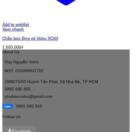
Add to wishlist
Xem nhanh
Chắn bùn lồng vè Volvo XC60
1,500,000
₫
About Us
Huy Nguyễn Volvo
MST: 031089001702
1886/75/50 Huỳnh Tấn Phát, Xã Nhà Bè, TP HCM
0865 686 865
phukienvolvo@gmail.com
0865 686 865
Zalo
Follow Us
Facebook