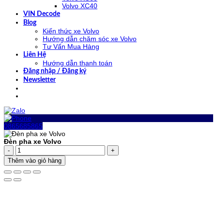
Volvo XC40
VIN Decode
Blog
Kiến thức xe Volvo
Hướng dẫn chăm sóc xe Volvo
Tư Vấn Mua Hàng
Liên Hệ
Hướng dẫn thanh toán
Đăng nhập / Đăng ký
Newsletter
0865685865
Đèn pha xe Volvo
Đèn
pha
Thêm vào giỏ hàng
xe
Volvo
số
lượng