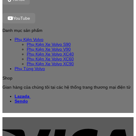
YouTube
Danh mục sản phẩm
Phụ Kiện Volvo
Phụ Kiện Xe Volvo S90
Phụ Kiện Xe Volvo V90
Phụ Kiện Xe Volvo XC40
Phụ Kiện Xe Volvo XC60
Phụ Kiện Xe Volvo XC90
Phụ Tùng Volvo
Shop
Gian hàng của chúng tôi tại các hệ thống trang thương mại điện tử
Lazada
Sendo
V