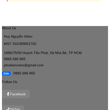
About Us
Huy Nguyễn Volvo
MST: 031089001702
1886/75/50 Huỳnh Tấn Phát, Xã Nhà Bè, TP HCM
0865 686 865
phukienvolvo@gmail.com
0865 686 865
Zalo
Follow Us
Facebook
TikTok