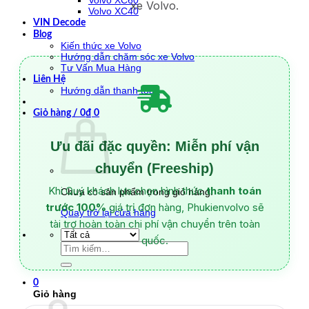
Volvo XC60
xe Volvo.
Volvo XC40
VIN Decode
Blog
Kiến thức xe Volvo
Hướng dẫn chăm sóc xe Volvo
Tư Vấn Mua Hàng
Liên Hệ
Hướng dẫn thanh toán
Giỏ hàng /
0
₫
0
Ưu đãi đặc quyền: Miễn phí vận
chuyển (Freeship)
Khi Quý khách lựa chọn hình thức
thanh toán
Chưa có sản phẩm trong giỏ hàng.
trước 100%
giá trị đơn hàng, Phukienvolvo sẽ
Quay trở lại cửa hàng
tài trợ hoàn toàn chi phí vận chuyển trên toàn
quốc.
Tìm
kiếm:
0
Giỏ hàng