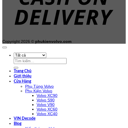
Copyright 2026 ©
phukienvolvo.com
Tìm
kiếm:
Trang Chủ
Giới thiệu
Cửa Hàng
Phụ Tùng Volvo
Phụ Kiện Volvo
Volvo XC90
Volvo S90
Volvo V90
Volvo XC60
Volvo XC40
VIN Decode
Blog