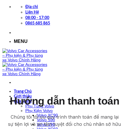
Bỏ
Địa chỉ
qua
Liên Hệ
nội
08:00 - 17:00
dung
0865 685 865
MENU
Trang Chủ
Giới thiệu
Hướng dẫn thanh toán
Cửa Hàng
Phụ Tùng Volvo
Phụ Kiện Volvo
Volvo XC90
Chúng tôi tối ưu quy trình thanh toán để mang lại
Volvo S90
sự tiện lợi và an tâm tuyệt đối cho chủ nhân sở hữu
Volvo V90