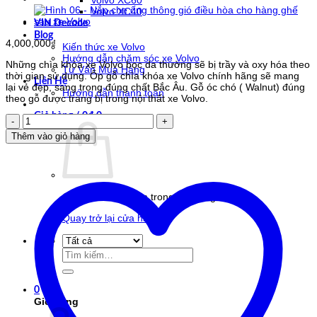
Volvo XC60
Volvo XC40
VIN Decode
Blog
4,000,000
₫
Kiến thức xe Volvo
Hướng dẫn chăm sóc xe Volvo
Những chìa khóa xe Volvo bọc da thường sẽ bị trầy và oxy hóa theo
Tư Vấn Mua Hàng
thời gian sử dụng. Ốp gỗ chìa khóa xe Volvo chính hãng sẽ mang
Liên Hệ
lại vẻ đẹp, sang trọng đúng chất Bắc Âu. Gỗ óc chó ( Walnut) đúng
Hướng dẫn thanh toán
theo gỗ được trang bị trong nội thất xe Volvo.
Giỏ hàng /
0
₫
0
Ốp
gỗ
Thêm vào giỏ hàng
chìa
khóa
xe
Volvo
chính
Chưa có sản phẩm trong giỏ hàng.
hãng
số
Quay trở lại cửa hàng
lượng
Tìm
kiếm:
0
Giỏ hàng