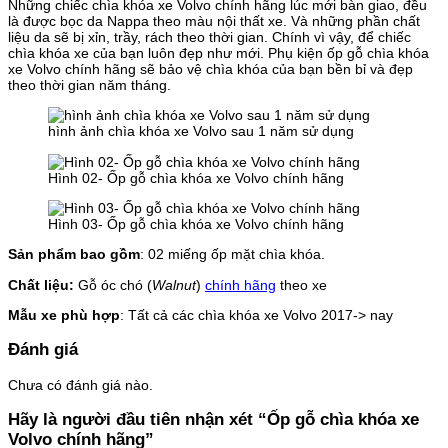
Những chiếc chìa khóa xe Volvo chính hãng lúc mới bàn giao, đều
là được bọc da Nappa theo màu nội thất xe. Và những phần chất
liệu da sẽ bị xỉn, trầy, rách theo thời gian. Chính vì vậy, để chiếc
chìa khóa xe của bạn luôn đẹp như mới. Phụ kiện ốp gỗ chìa khóa
xe Volvo chính hãng sẽ bảo vệ chìa khóa của bạn bền bỉ và đẹp
theo thời gian năm tháng.
hình ảnh chìa khóa xe Volvo sau 1 năm sử dụng
Hình 02- Ốp gỗ chìa khóa xe Volvo chính hãng
Hình 03- Ốp gỗ chìa khóa xe Volvo chính hãng
Sản phẩm bao gồm
: 02 miếng ốp mặt chìa khóa.
Chất liệu:
Gỗ óc chó (
Walnut
)
chính hãng
theo xe
Mẫu xe phù hợp
: Tất cả các chìa khóa xe Volvo 2017-> nay
Đánh giá
Chưa có đánh giá nào.
Hãy là người đầu tiên nhận xét “Ốp gỗ chìa khóa xe
Volvo chính hãng”