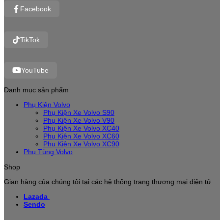
Facebook
TikTok
YouTube
Danh mục sản phẩm
Phụ Kiện Volvo
Phụ Kiện Xe Volvo S90
Phụ Kiện Xe Volvo V90
Phụ Kiện Xe Volvo XC40
Phụ Kiện Xe Volvo XC60
Phụ Kiện Xe Volvo XC90
Phụ Tùng Volvo
Shop
Gian hàng của chúng tôi tại các hệ thống trang thương mại điện tử
Lazada
Sendo