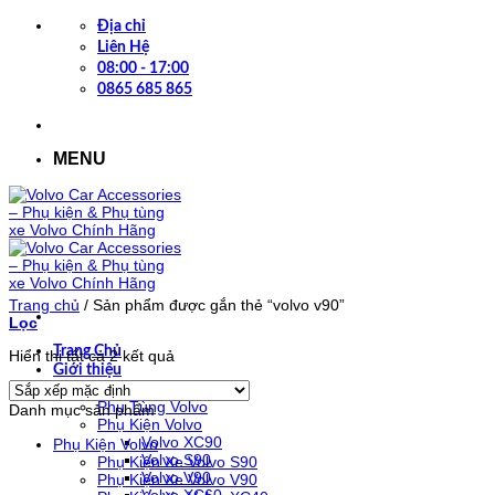
Bỏ
Địa chỉ
qua
Liên Hệ
nội
08:00 - 17:00
dung
0865 685 865
MENU
Trang chủ
/
Sản phẩm được gắn thẻ “volvo v90”
Lọc
Trang Chủ
Hiển thị tất cả 2 kết quả
Giới thiệu
Cửa Hàng
Phụ Tùng Volvo
Danh mục sản phẩm
Phụ Kiện Volvo
Volvo XC90
Phụ Kiện Volvo
Volvo S90
Phụ Kiện Xe Volvo S90
Volvo V90
Phụ Kiện Xe Volvo V90