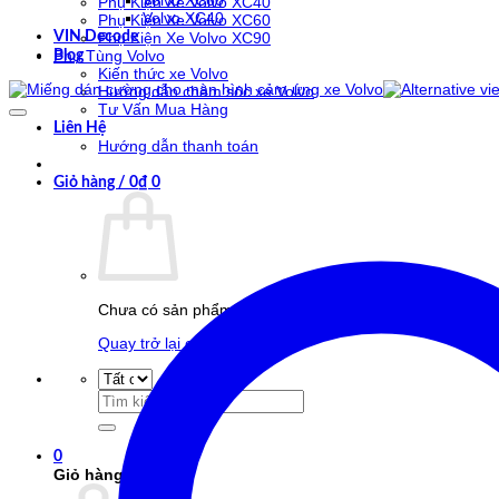
Volvo XC60
Phụ Kiện Xe Volvo XC40
Volvo XC40
Phụ Kiện Xe Volvo XC60
VIN Decode
Phụ Kiện Xe Volvo XC90
Phụ Tùng Volvo
Blog
Kiến thức xe Volvo
Hướng dẫn chăm sóc xe Volvo
Tư Vấn Mua Hàng
Liên Hệ
Hướng dẫn thanh toán
Giỏ hàng /
0
₫
0
Chưa có sản phẩm trong giỏ hàng.
Quay trở lại cửa hàng
Tìm
kiếm:
0
Giỏ hàng