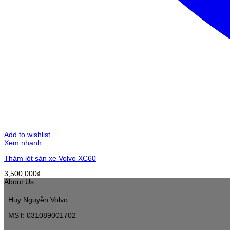
Add to wishlist
Xem nhanh
Thảm lót sàn xe Volvo XC60
3,500,000
₫
About Us
Huy Nguyễn Volvo
MST: 031089001702