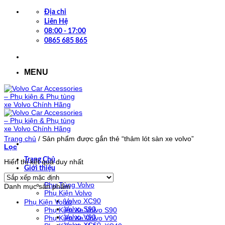
Bỏ
Địa chỉ
qua
Liên Hệ
nội
08:00 - 17:00
dung
0865 685 865
MENU
Trang chủ
/
Sản phẩm được gắn thẻ “thảm lót sàn xe volvo”
Lọc
Trang Chủ
Hiển thị kết quả duy nhất
Giới thiệu
Cửa Hàng
Phụ Tùng Volvo
Danh mục sản phẩm
Phụ Kiện Volvo
Volvo XC90
Phụ Kiện Volvo
Volvo S90
Phụ Kiện Xe Volvo S90
Volvo V90
Phụ Kiện Xe Volvo V90