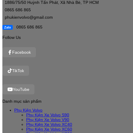
1886/75/50 Huỳnh Tấn Phát, Xã Nhà Bè, TP HCM
0865 686 865
phukienvolvo@gmail.com
0865 686 865
Zalo
Follow Us
Facebook
TikTok
YouTube
Danh mục sản phẩm
Phụ Kiện Volvo
Phụ Kiện Xe Volvo S90
Phụ Kiện Xe Volvo V90
Phụ Kiện Xe Volvo XC40
Phụ Kiện Xe Volvo XC60