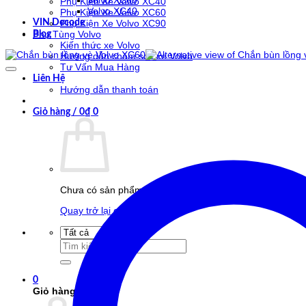
Volvo XC60
Phụ Kiện Xe Volvo XC40
Volvo XC40
Phụ Kiện Xe Volvo XC60
VIN Decode
Phụ Kiện Xe Volvo XC90
Phụ Tùng Volvo
Blog
Kiến thức xe Volvo
Hướng dẫn chăm sóc xe Volvo
Tư Vấn Mua Hàng
Liên Hệ
Hướng dẫn thanh toán
Giỏ hàng /
0
₫
0
Chưa có sản phẩm trong giỏ hàng.
Quay trở lại cửa hàng
Tìm
kiếm:
0
Giỏ hàng