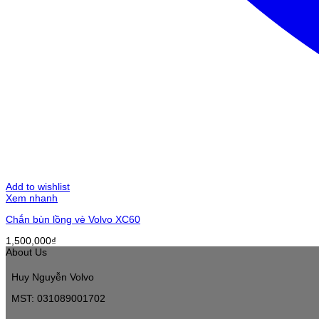
Add to wishlist
Xem nhanh
Chắn bùn lồng vè Volvo XC60
1,500,000
₫
About Us
Huy Nguyễn Volvo
MST: 031089001702