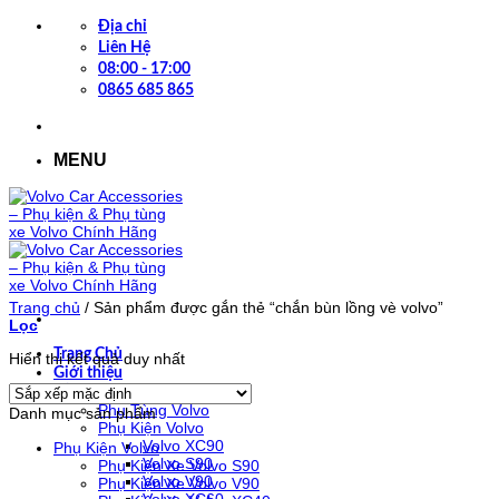
Bỏ
Địa chỉ
qua
Liên Hệ
nội
08:00 - 17:00
dung
0865 685 865
MENU
Trang chủ
/
Sản phẩm được gắn thẻ “chắn bùn lồng vè volvo”
Lọc
Trang Chủ
Hiển thị kết quả duy nhất
Giới thiệu
Cửa Hàng
Phụ Tùng Volvo
Danh mục sản phẩm
Phụ Kiện Volvo
Volvo XC90
Phụ Kiện Volvo
Volvo S90
Phụ Kiện Xe Volvo S90
Volvo V90
Phụ Kiện Xe Volvo V90