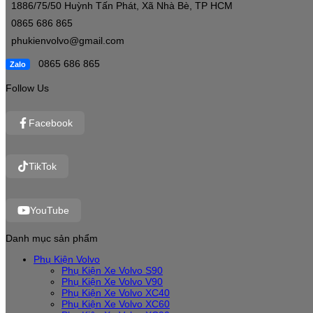
1886/75/50 Huỳnh Tấn Phát, Xã Nhà Bè, TP HCM
0865 686 865
phukienvolvo@gmail.com
0865 686 865
Zalo
Follow Us
Facebook
TikTok
YouTube
Danh mục sản phẩm
Phụ Kiện Volvo
Phụ Kiện Xe Volvo S90
Phụ Kiện Xe Volvo V90
Phụ Kiện Xe Volvo XC40
Phụ Kiện Xe Volvo XC60