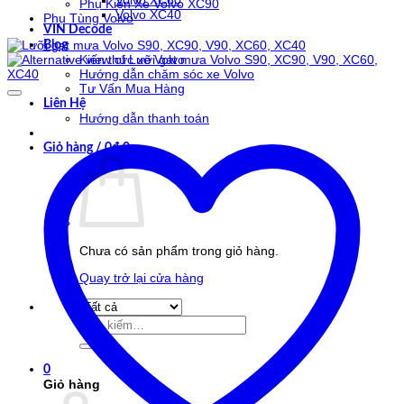
Volvo XC60
Phụ Kiện Xe Volvo XC90
Volvo XC40
Phụ Tùng Volvo
VIN Decode
Blog
Kiến thức xe Volvo
Hướng dẫn chăm sóc xe Volvo
Tư Vấn Mua Hàng
Liên Hệ
Hướng dẫn thanh toán
Giỏ hàng /
0
₫
0
Chưa có sản phẩm trong giỏ hàng.
Quay trở lại cửa hàng
Tìm
kiếm:
0
Giỏ hàng