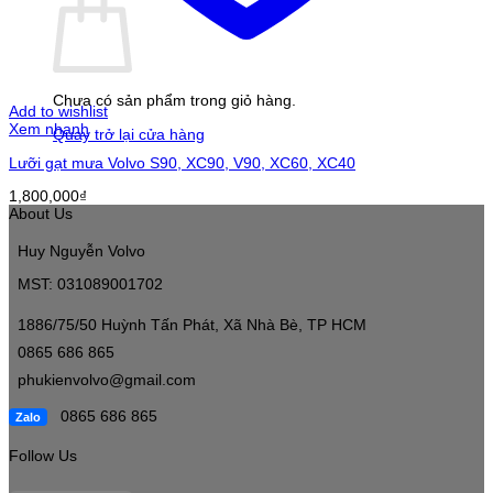
Chưa có sản phẩm trong giỏ hàng.
Add to wishlist
Xem nhanh
Quay trở lại cửa hàng
Lưỡi gạt mưa Volvo S90, XC90, V90, XC60, XC40
1,800,000
₫
About Us
Huy Nguyễn Volvo
MST: 031089001702
1886/75/50 Huỳnh Tấn Phát, Xã Nhà Bè, TP HCM
0865 686 865
phukienvolvo@gmail.com
0865 686 865
Zalo
Follow Us