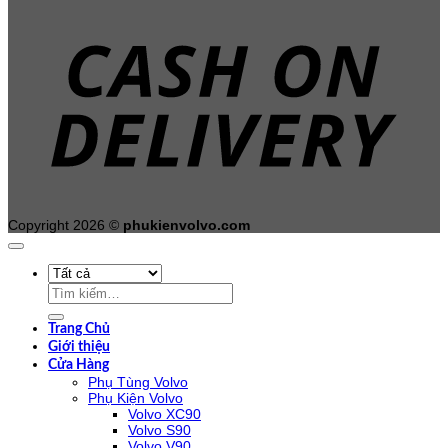
C
D
Copyright 2026 ©
phukienvolvo.com
Tìm
kiếm:
Trang Chủ
Giới thiệu
Cửa Hàng
Phụ Tùng Volvo
Phụ Kiện Volvo
Volvo XC90
Volvo S90
Volvo V90