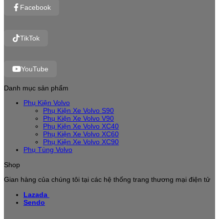
Facebook
TikTok
YouTube
Danh mục sản phẩm
Phụ Kiện Volvo
Phụ Kiện Xe Volvo S90
Phụ Kiện Xe Volvo V90
Phụ Kiện Xe Volvo XC40
Phụ Kiện Xe Volvo XC60
Phụ Kiện Xe Volvo XC90
Phụ Tùng Volvo
Shop
Gian hàng của chúng tôi tại các hệ thống trang thương mại điện tử
Lazada
Sendo